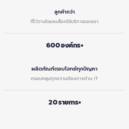
2
3
7
ลูกค้ากว่า
3
4
8
ที่ไว้วางใจและเลือกใช้บริการของเรา
4
5
9
5
6
6
0
0
7
7
1
8
1
8
2
2
9
ผลิตภัณฑ์ตอบโจทย์ทุกปัญหา
9
3
3
ครอบคลุมทุกความต้องการด้าน IT
0
4
4
1
5
5
2
6
0
6
3
7
1
7
4
8
2
8