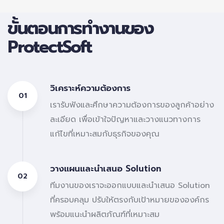
5
9
3
9
6
4
ขั้นตอนการทำงานของ
7
5
ProtectSoft
8
6
9
7
8
วิเคราะห์ความต้องการ
01
9
เรารับฟังและศึกษาความต้องการของลูกค้าอย่าง
ละเอียด เพื่อเข้าใจปัญหาและวางแนวทางการ
แก้ไขที่เหมาะสมกับธุรกิจของคุณ
วางแผนและนำเสนอ Solution
02
ทีมงานของเราจะออกแบบและนำเสนอ Solution
ที่ครอบคลุม ปรับให้ตรงกับเป้าหมายขององค์กร
พร้อมแนะนำผลิตภัณฑ์ที่เหมาะสม